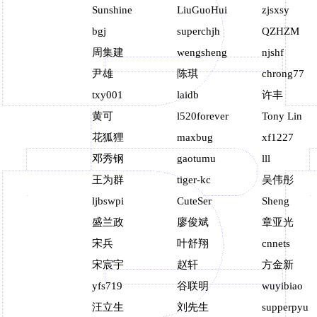
Sunshine
LiuGuoHui
zjsxsy
bgj
superchjh
QZHZM
周集建
wengsheng
njshf
尹雄
陈琪
chrong77
txy001
laidb
许丰
黄可
l520forever
Tony Lin
花狐狸
maxbug
xf1227
邓秀钢
gaotumu
lll
王为群
tiger-kc
吴伟彤
ljbswpi
CuteSer
Sheng
盛兰政
廖俊斌
章亚光
宋兵
叶舒翔
cnnets
宋宸宇
赵轩
方金新
yfs719
谷联明
wuyibiao
汪立生
刘先生
supperpyu