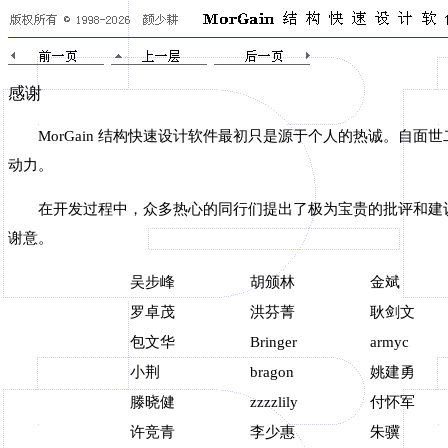
感谢
MorGain 结构快速设计软件最初只是源于个人的热诚。自面
动力。
在开发过程中，众多热心的同行们提出了极为宝贵的批评和建议
谢意。
吴步峰
胡颁林
金斌
罗卓茂
洪芬菁
耿剑文
包文华
Bringer
armyc
小荆
bragon
姚建勇
滕晓健
zzzzlily
付怀军
许竞青
李少惠
朱骥