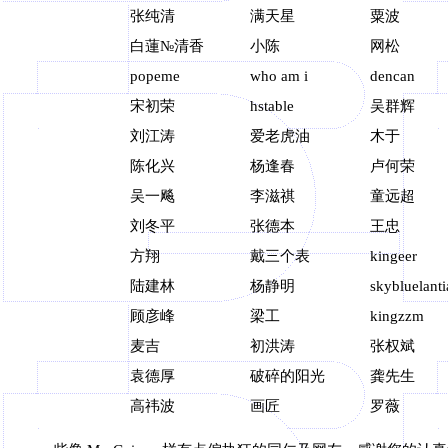
张纯清
满天星
粟波
白蓮№清香
小陈
网松
popeme
who am i
dencan
宋初荣
hstable
吴群辉
刘江涛
爱老虎油
木于
陈化兴
杨逢春
卢何荣
吴一飚
李滋祺
童远超
刘冬平
张德本
王忠
方翔
戴三个表
kingeer
陆建林
杨静明
skybluelanti
顾彦峰
梁工
kingzzm
麦吉
初洪涛
张权斌
袁德厚
破碎的阳光
龚先生
高祎波
画匠
罗薇